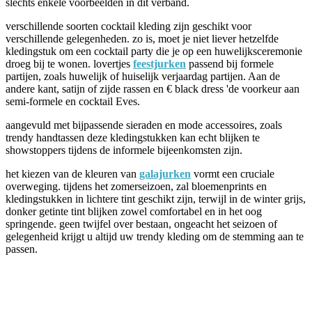
slechts enkele voorbeelden in dit verband.
verschillende soorten cocktail kleding zijn geschikt voor
verschillende gelegenheden. zo is, moet je niet liever hetzelfde
kledingstuk om een cocktail party die je op een huwelijksceremonie
droeg bij te wonen. lovertjes
feestjurken
passend bij formele
partijen, zoals huwelijk of huiselijk verjaardag partijen. Aan de
andere kant, satijn of zijde rassen en € black dress 'de voorkeur aan
semi-formele en cocktail Eves.
aangevuld met bijpassende sieraden en mode accessoires, zoals
trendy handtassen deze kledingstukken kan echt blijken te
showstoppers tijdens de informele bijeenkomsten zijn.
het kiezen van de kleuren van
galajurken
vormt een cruciale
overweging. tijdens het zomerseizoen, zal bloemenprints en
kledingstukken in lichtere tint geschikt zijn, terwijl in de winter grijs,
donker getinte tint blijken zowel comfortabel en in het oog
springende. geen twijfel over bestaan, ongeacht het seizoen of
gelegenheid krijgt u altijd uw trendy kleding om de stemming aan te
passen.