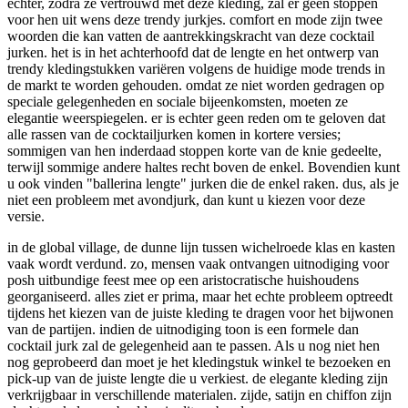
echter, zodra ze vertrouwd met deze kleding, zal er geen stoppen
voor hen uit wens deze trendy jurkjes. comfort en mode zijn twee
woorden die kan vatten de aantrekkingskracht van deze cocktail
jurken. het is in het achterhoofd dat de lengte en het ontwerp van
trendy kledingstukken variëren volgens de huidige mode trends in
de markt te worden gehouden. omdat ze niet worden gedragen op
speciale gelegenheden en sociale bijeenkomsten, moeten ze
elegantie weerspiegelen. er is echter geen reden om te geloven dat
alle rassen van de cocktailjurken komen in kortere versies;
sommigen van hen inderdaad stoppen korte van de knie gedeelte,
terwijl sommige andere haltes recht boven de enkel. Bovendien kunt
u ook vinden "ballerina lengte" jurken die de enkel raken. dus, als je
niet een probleem met avondjurk, dan kunt u kiezen voor deze
versie.
in de global village, de dunne lijn tussen wichelroede klas en kasten
vaak wordt verdund. zo, mensen vaak ontvangen uitnodiging voor
posh uitbundige feest mee op een aristocratische huishoudens
georganiseerd. alles ziet er prima, maar het echte probleem optreedt
tijdens het kiezen van de juiste kleding te dragen voor het bijwonen
van de partijen. indien de uitnodiging toon is een formele dan
cocktail jurk zal de gelegenheid aan te passen. Als u nog niet hen
nog geprobeerd dan moet je het kledingstuk winkel te bezoeken en
pick-up van de juiste lengte die u verkiest. de elegante kleding zijn
verkrijgbaar in verschillende materialen. zijde, satijn en chiffon zijn