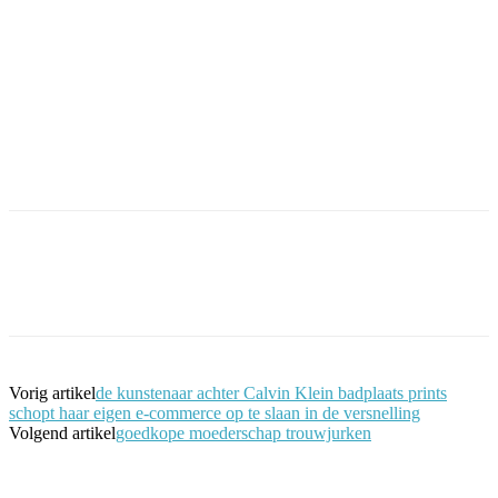
Facebook
Twitter
Pinterest
WhatsApp
Vorig artikel
de kunstenaar achter Calvin Klein badplaats prints
schopt haar eigen e-commerce op te slaan in de versnelling
Volgend artikel
goedkope moederschap trouwjurken