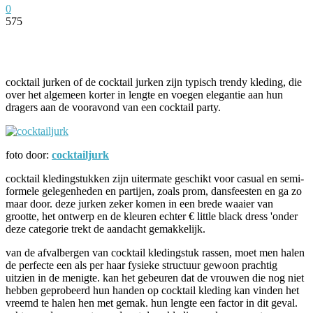
0
575
Facebook
Twitter
Pinterest
WhatsApp
cocktail jurken of de cocktail jurken zijn typisch trendy kleding, die
over het algemeen korter in lengte en voegen elegantie aan hun
dragers aan de vooravond van een cocktail party.
foto door:
cocktailjurk
cocktail kledingstukken zijn uitermate geschikt voor casual en semi-
formele gelegenheden en partijen, zoals prom, dansfeesten en ga zo
maar door. deze jurken zeker komen in een brede waaier van
grootte, het ontwerp en de kleuren echter € little black dress 'onder
deze categorie trekt de aandacht gemakkelijk.
van de afvalbergen van cocktail kledingstuk rassen, moet men halen
de perfecte een als per haar fysieke structuur gewoon prachtig
uitzien in de menigte. kan het gebeuren dat de vrouwen die nog niet
hebben geprobeerd hun handen op cocktail kleding kan vinden het
vreemd te halen hen met gemak. hun lengte een factor in dit geval.