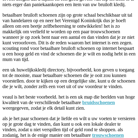
niets erger dan paniekaankopen een item van uw bruiloft kledij.
betaalbare bruiloft schoenen zijn op grote schaal beschikbaar uit tal
van handelaren op en neer het Verenigd Koninkrijk dus je hoeft
alleen om een beetje zelfbeheersing te ontwikkelen! het is zo
makkelijk om verliefd te worden op een paar trouwschoenen
wanneer je op zoek bent naar een aantal en dan vinden dat je ze niet
kunt veroorloven. Dit is de reden waarom het internet is een zegen.
scouting rond voor betaalbare bruiloft schoenen op internet bespaart
u een hoop geld en vind de schoenen die je wilt en nodig hebt in een
mum van tijd.
een uk huwelijkskledij directory, bijvoorbeeld, kon geven u toegang
tot de mooiste, maar betaalbare schoenen die je ooit zou kunnen
voorstellen. door te kijken op een dergelijke site, kunt u de schoenen
die je wilt, zonder zelfs een voet uit of uw voordeur te vinden.
veaul is het beste voorbeeld. het is een uk map die beelden van hoge
kwaliteit van de verschillende betaalbare
bruidsschoenen
weergegeven, zodat je elk detail kunt zien.
als je het paar schoenen dat je liefde en wilt u uw voeten te versieren
op je grote dag te vinden, dan kunt u ook een lokale dealer te
vinden, zodat u niet verspillen tijd of geld rond te shoppen. als
zodanig, het is de enige manier om betaalbare
trouwschoenen