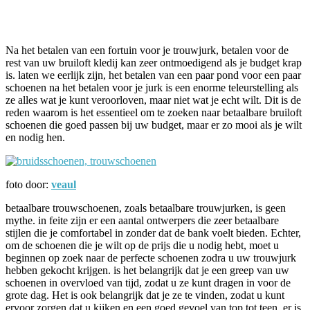
Facebook
Twitter
Pinterest
WhatsApp
Na het betalen van een fortuin voor je trouwjurk, betalen voor de
rest van uw bruiloft kledij kan zeer ontmoedigend als je budget krap
is. laten we eerlijk zijn, het betalen van een paar pond voor een paar
schoenen na het betalen voor je jurk is een enorme teleurstelling als
ze alles wat je kunt veroorloven, maar niet wat je echt wilt. Dit is de
reden waarom is het essentieel om te zoeken naar betaalbare bruiloft
schoenen die goed passen bij uw budget, maar er zo mooi als je wilt
en nodig hen.
foto door:
veaul
betaalbare trouwschoenen, zoals betaalbare trouwjurken, is geen
mythe. in feite zijn er een aantal ontwerpers die zeer betaalbare
stijlen die je comfortabel in zonder dat de bank voelt bieden. Echter,
om de schoenen die je wilt op de prijs die u nodig hebt, moet u
beginnen op zoek naar de perfecte schoenen zodra u uw trouwjurk
hebben gekocht krijgen. is het belangrijk dat je een greep van uw
schoenen in overvloed van tijd, zodat u ze kunt dragen in voor de
grote dag. Het is ook belangrijk dat je ze te vinden, zodat u kunt
ervoor zorgen dat u kijken en een goed gevoel van top tot teen. er is