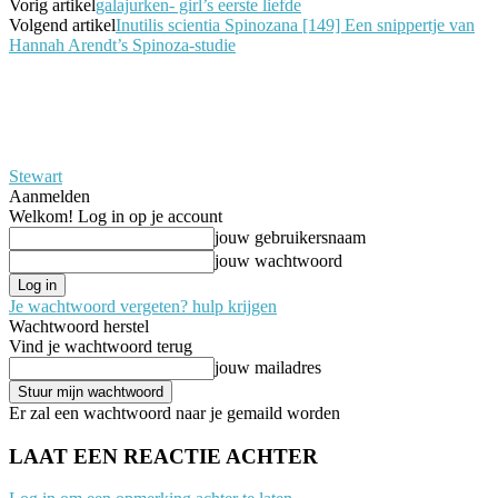
Vorig artikel
galajurken- girl’s eerste liefde
Volgend artikel
Inutilis scientia Spinozana [149] Een snippertje van
Hannah Arendt’s Spinoza-studie
Stewart
Aanmelden
Welkom! Log in op je account
jouw gebruikersnaam
jouw wachtwoord
Je wachtwoord vergeten? hulp krijgen
Wachtwoord herstel
Vind je wachtwoord terug
jouw mailadres
Er zal een wachtwoord naar je gemaild worden
LAAT EEN REACTIE ACHTER