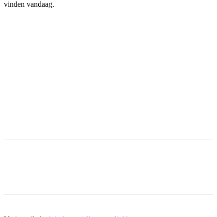
vinden vandaag.
Facebook
Twitter
Pinterest
WhatsApp