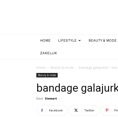
HOME
LIFESTYLE
BEAUTY & MODE
ZAKELIJK
Home
Beauty & mode
bandage galajurken – hoe
Beauty & mode
bandage galajurk
Door
Stewart
-
Facebook
Twitter
Pi