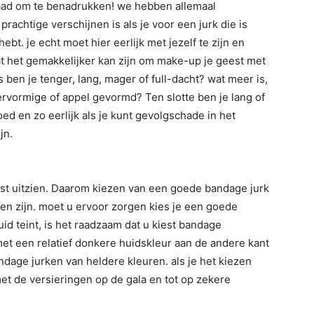
waad om te benadrukken! we hebben allemaal
rachtige verschijnen is als je voor een jurk die is
bt. je echt moet hier eerlijk met jezelf te zijn en
t het gemakkelijker kan zijn om make-up je geest met
s ben je tenger, lang, mager of full-dacht? wat meer is,
ervormige of appel gevormd? Ten slotte ben je lang of
d en zo eerlijk als je kunt gevolgschade in het
jn.
est uitzien. Daarom kiezen van een goede bandage jurk
den zijn. moet u ervoor zorgen kies je een goede
uid teint, is het raadzaam dat u kiest bandage
et een relatief donkere huidskleur aan de andere kant
age jurken van heldere kleuren. als je het kiezen
t de versieringen op de gala en tot op zekere