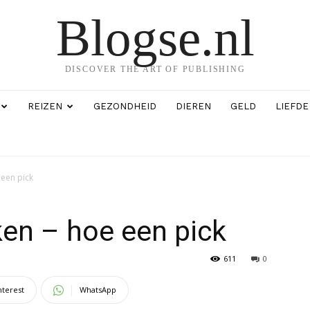
Blogse.nl
DISCOVER THE ART OF PUBLISHING
REIZEN
GEZONDHEID
DIEREN
GELD
LIEFDE
 een pick
en – hoe een pick
611
0
nterest
WhatsApp