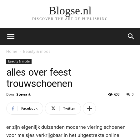
Blogse.nl
DISCOVER THE ART OF PUBLISHING
Home
Beauty & mode
Beauty & mode
alles over feest
trouwschoenen
Door
Stewart
-
603
0
Facebook
Twitter
er zijn eigenlijk duizenden moderne viering schoenen
voor meisjes verkrijgbaar in het uitgestrekte online