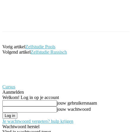
Facebook
Twitter
Pinterest
WhatsApp
Vorig artikel
Zelfstudie Pools
Volgend artikel
Zelfstudie Russisch
Cursus
Aanmelden
Welkom! Log in op je account
jouw gebruikersnaam
jouw wachtwoord
Je wachtwoord vergeten? hulp krijgen
Wachtwoord herstel
Vind je wachtwoord terug