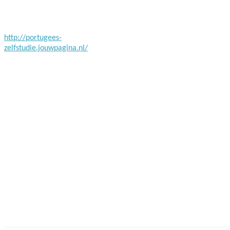
Facebook
Twitter
Pinterest
WhatsApp
http://portugees-
zelfstudie.jouwpagina.nl/