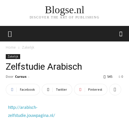
Blogse.nl
DISCOVER THE ART OF PUBLISHING
Home
Zakelijk
Zakelijk
Zelfstudie Arabisch
Door
Cursus
-
545
0
Facebook
Twitter
Pinterest
http://arabisch-
zelfstudie.jouwpagina.nl/