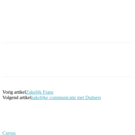
Facebook
Twitter
Pinterest
WhatsApp
Vorig artikel
Zakelijk Frans
Volgend artikel
zakelijke communicatie met Duitsers
Cursus