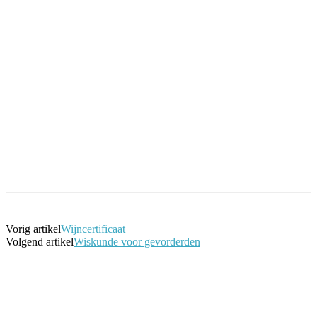
Facebook
Twitter
Pinterest
WhatsApp
Vorig artikel
Wijncertificaat
Volgend artikel
Wiskunde voor gevorderden