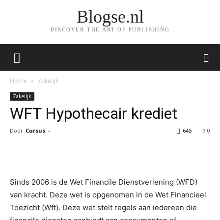
Blogse.nl
DISCOVER THE ART OF PUBLISHING
Home
Zakelijk
Zakelijk
WFT Hypothecair krediet
Door
Cursus
-
645
0
Facebook
Twitter
Pinterest
Wh
Sinds 2006 is de Wet Financile Dienstverlening (WFD)
van kracht. Deze wet is opgenomen in de Wet Financieel
Toezicht (Wft). Deze wet stelt regels aan iedereen die