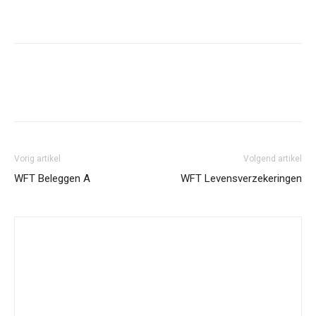
Facebook
Twitter
Pinterest
Wh
Vorig artikel
Volgend artikel
WFT Beleggen A
WFT Levensverzekeringen