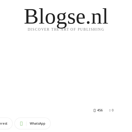
Blogse.nl
DISCOVER THE ART OF PUBLISHING
456
0
erest
WhatsApp