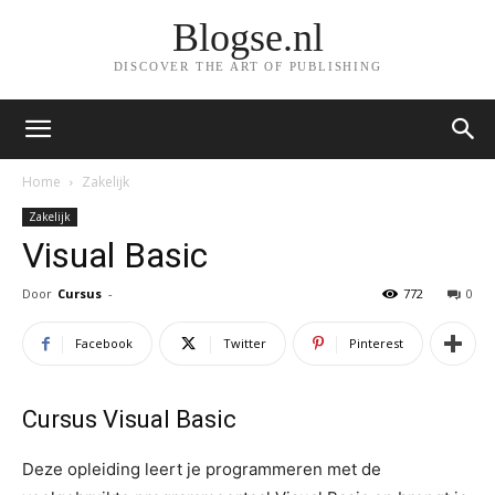
Blogse.nl
DISCOVER THE ART OF PUBLISHING
Home
Zakelijk
Zakelijk
Visual Basic
Door
Cursus
-
772
0
Facebook
Twitter
Pinterest
Cursus Visual Basic
Deze opleiding leert je programmeren met de