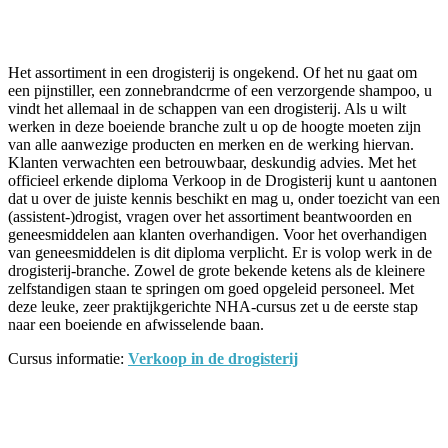
Facebook
Twitter
Pinterest
WhatsApp
Het assortiment in een drogisterij is ongekend. Of het nu gaat om
een pijnstiller, een zonnebrandcrme of een verzorgende shampoo, u
vindt het allemaal in de schappen van een drogisterij. Als u wilt
werken in deze boeiende branche zult u op de hoogte moeten zijn
van alle aanwezige producten en merken en de werking hiervan.
Klanten verwachten een betrouwbaar, deskundig advies. Met het
officieel erkende diploma Verkoop in de Drogisterij kunt u aantonen
dat u over de juiste kennis beschikt en mag u, onder toezicht van een
(assistent-)drogist, vragen over het assortiment beantwoorden en
geneesmiddelen aan klanten overhandigen. Voor het overhandigen
van geneesmiddelen is dit diploma verplicht. Er is volop werk in de
drogisterij-branche. Zowel de grote bekende ketens als de kleinere
zelfstandigen staan te springen om goed opgeleid personeel. Met
deze leuke, zeer praktijkgerichte NHA-cursus zet u de eerste stap
naar een boeiende en afwisselende baan.
Cursus informatie:
Verkoop in de drogisterij