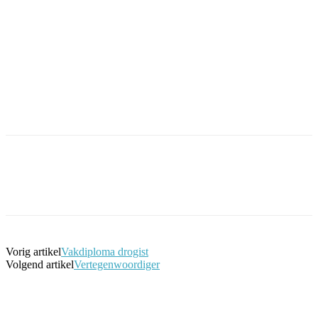
Facebook
Twitter
Pinterest
WhatsApp
Vorig artikel
Vakdiploma drogist
Volgend artikel
Vertegenwoordiger