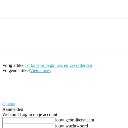
Facebook
Twitter
Pinterest
WhatsApp
Vorig artikel
Turks voor beginners en gevorderden
Volgend artikel
Vietnamees
Cursus
Aanmelden
Welkom! Log in op je account
jouw gebruikersnaam
jouw wachtwoord