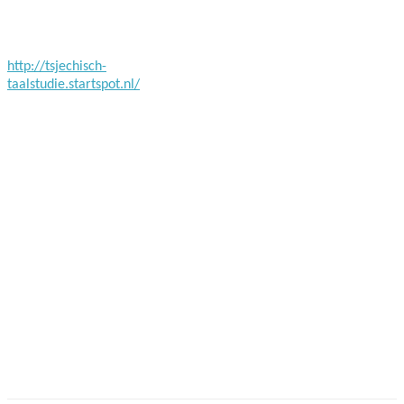
Facebook
Twitter
Pinterest
WhatsApp
http://tsjechisch-
taalstudie.startspot.nl/