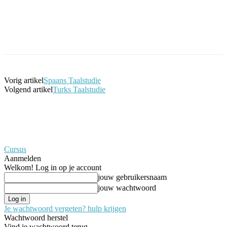
Facebook
Twitter
Pinterest
WhatsApp
Vorig artikel
Spaans Taalstudie
Volgend artikel
Turks Taalstudie
Cursus
Aanmelden
Welkom! Log in op je account
jouw gebruikersnaam
jouw wachtwoord
Je wachtwoord vergeten? hulp krijgen
Wachtwoord herstel
Vind je wachtwoord terug