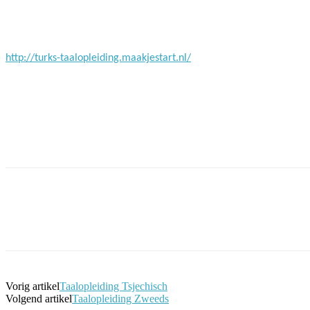
Facebook
Twitter
Pinterest
WhatsApp
http://turks-taalopleiding.maakjestart.nl/
Facebook
Twitter
Pinterest
WhatsApp
Vorig artikel
Taalopleiding Tsjechisch
Volgend artikel
Taalopleiding Zweeds