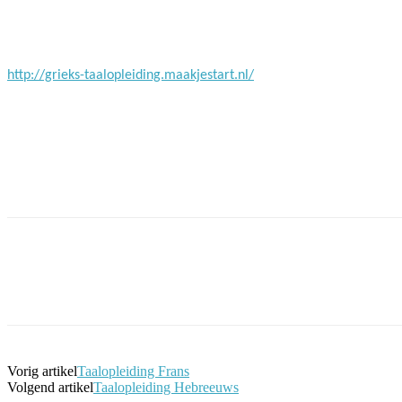
Facebook
Twitter
Pinterest
WhatsApp
http://grieks-taalopleiding.maakjestart.nl/
Facebook
Twitter
Pinterest
WhatsApp
Vorig artikel
Taalopleiding Frans
Volgend artikel
Taalopleiding Hebreeuws