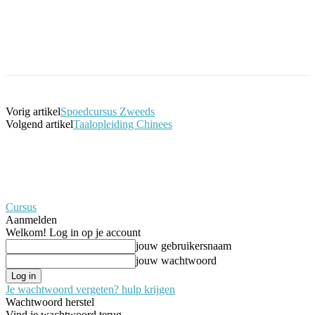
Facebook
Twitter
Pinterest
WhatsApp
Vorig artikel
Spoedcursus Zweeds
Volgend artikel
Taalopleiding Chinees
Cursus
Aanmelden
Welkom! Log in op je account
jouw gebruikersnaam
jouw wachtwoord
Je wachtwoord vergeten? hulp krijgen
Wachtwoord herstel
Vind je wachtwoord terug