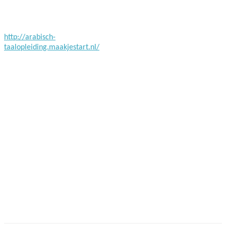
Facebook
Twitter
Pinterest
WhatsApp
http://arabisch-
taalopleiding.maakjestart.nl/