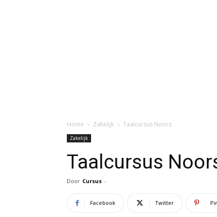
Home
Zakelijk
Taalcursus Noors
Zakelijk
Taalcursus Noor
Door
Cursus
-
Facebook
Twitter
Pi