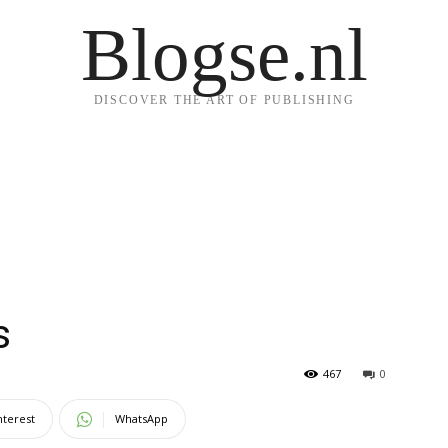
Blogse.nl
DISCOVER THE ART OF PUBLISHING
s
467
0
nterest
WhatsApp