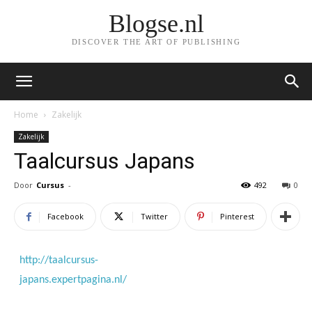
Blogse.nl
DISCOVER THE ART OF PUBLISHING
Home
Zakelijk
Zakelijk
Taalcursus Japans
Door
Cursus
-
492
0
Facebook
Twitter
Pinterest
http://taalcursus-
japans.expertpagina.nl/