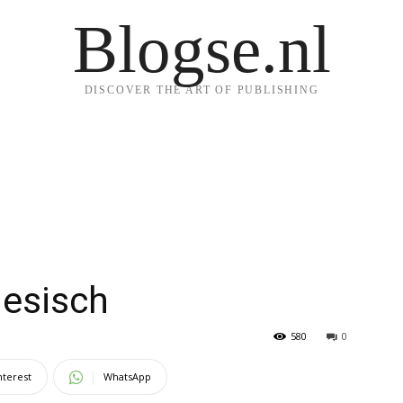
Blogse.nl
DISCOVER THE ART OF PUBLISHING
nesisch
580
0
nterest
WhatsApp