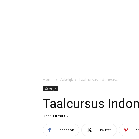
Home
Zakelijk
Taalcursus Indonesisch
Zakelijk
Taalcursus Indo
Door
Cursus
-
Facebook
Twitter
Pi