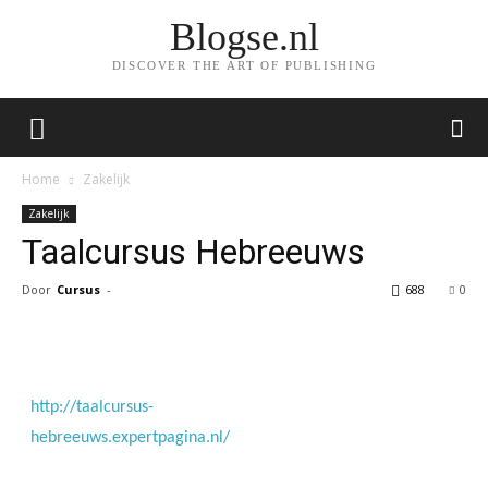
Blogse.nl
DISCOVER THE ART OF PUBLISHING
Home
Zakelijk
Zakelijk
Taalcursus Hebreeuws
Door
Cursus
-
688
0
Facebook
Twitter
Pinterest
Wh
http://taalcursus-
hebreeuws.expertpagina.nl/