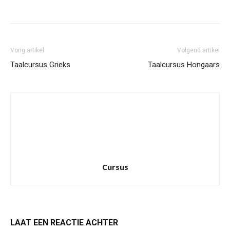
Facebook
Twitter
Pinterest
Wh
Vorig artikel
Volgend artikel
Taalcursus Grieks
Taalcursus Hongaars
Cursus
LAAT EEN REACTIE ACHTER