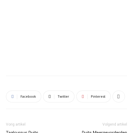
Facebook
Twitter
Pinterest
Vorig artikel
Volgend artikel
Taalcursus Duits
Duits Meergevorderden