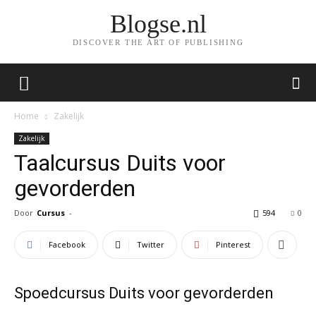
Blogse.nl
DISCOVER THE ART OF PUBLISHING
Home
Zakelijk
Zakelijk
Taalcursus Duits voor
gevorderden
Door
Cursus
-
594
0
Facebook
Twitter
Pinterest
Spoedcursus Duits voor gevorderden