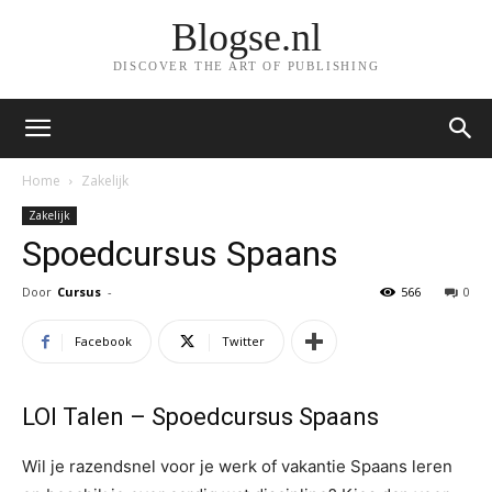
Blogse.nl
DISCOVER THE ART OF PUBLISHING
Home
Zakelijk
Zakelijk
Spoedcursus Spaans
Door
Cursus
-
566
0
Facebook
Twitter
LOI Talen – Spoedcursus Spaans
Wil je razendsnel voor je werk of vakantie Spaans leren