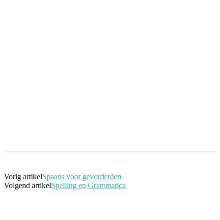
Facebook
Twitter
Pinterest
WhatsApp
Vorig artikel
Spaans voor gevorderden
Volgend artikel
Spelling en Grammatica