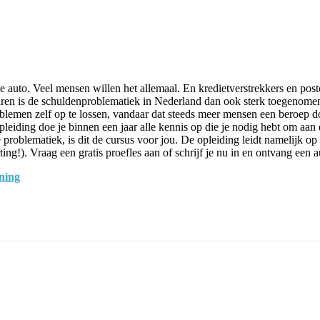
 auto. Veel mensen willen het allemaal. En kredietverstrekkers en posto
e jaren is de schuldenproblematiek in Nederland dan ook sterk toegenom
roblemen zelf op te lossen, vandaar dat steeds meer mensen een beroep 
leiding doe je binnen een jaar alle kennis op die je nodig hebt om aan 
problematiek, is dit de cursus voor jou. De opleiding leidt namelijk o
ting!). Vraag een gratis proefles aan of schrijf je nu in en ontvang een
ning