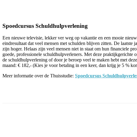
Facebook
Twitter
Pinterest
WhatsApp
Spoedcursus Schuldhulpverlening
Een nieuwe televisie, lekker ver weg op vakantie en een mooie nieuwe
eindresultaat dat veel mensen met schulden blijven zitten. De laatst
zijn hoger. Helaas zijn veel mensen niet in staat om hun financiele p
goede, professionele schuldhulpverleners. Met deze praktijkgerichte op
de schuldhulpverlening of door je beroep veel te maken hebt met deze 
maand: € 182,- (Kies je voor betaling in een keer, dan krijg je 5 % kor
Meer informatie over de Thuisstudie:
Spoedcursus Schuldhulpverle
Facebook
Twitter
Pinterest
WhatsApp