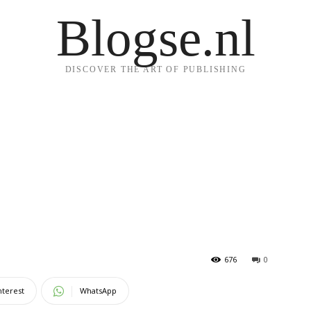
Blogse.nl
DISCOVER THE ART OF PUBLISHING
676
0
nterest
WhatsApp