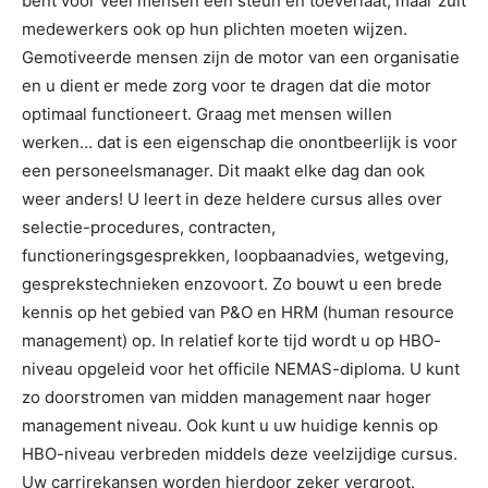
bent voor veel mensen een steun en toeverlaat, maar zult
medewerkers ook op hun plichten moeten wijzen.
Gemotiveerde mensen zijn de motor van een organisatie
en u dient er mede zorg voor te dragen dat die motor
optimaal functioneert. Graag met mensen willen
werken… dat is een eigenschap die onontbeerlijk is voor
een personeelsmanager. Dit maakt elke dag dan ook
weer anders! U leert in deze heldere cursus alles over
selectie-procedures, contracten,
functioneringsgesprekken, loopbaanadvies, wetgeving,
gesprekstechnieken enzovoort. Zo bouwt u een brede
kennis op het gebied van P&O en HRM (human resource
management) op. In relatief korte tijd wordt u op HBO-
niveau opgeleid voor het officile NEMAS-diploma. U kunt
zo doorstromen van midden management naar hoger
management niveau. Ook kunt u uw huidige kennis op
HBO-niveau verbreden middels deze veelzijdige cursus.
Uw carrirekansen worden hierdoor zeker vergroot.