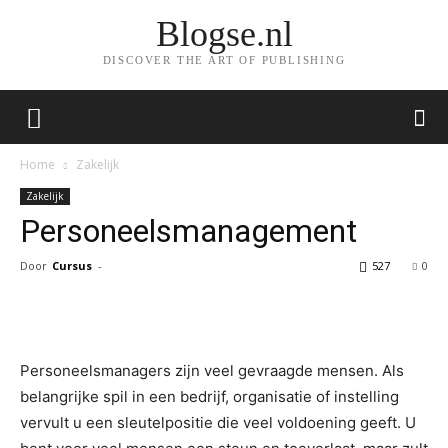
Blogse.nl
DISCOVER THE ART OF PUBLISHING
Home
Zakelijk
Zakelijk
Personeelsmanagement
Door
Cursus
-
527
0
Facebook
Twitter
Pinterest
Wh
Personeelsmanagers zijn veel gevraagde mensen. Als
belangrijke spil in een bedrijf, organisatie of instelling
vervult u een sleutelpositie die veel voldoening geeft. U