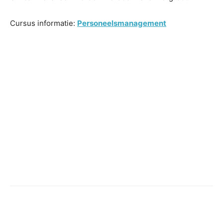
Cursus informatie:
Personeelsmanagement
Facebook
Twitter
Pinterest
Wh