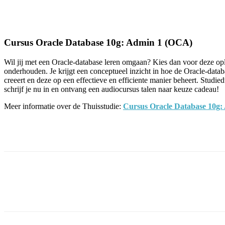
Facebook
Twitter
Pinterest
WhatsApp
Cursus Oracle Database 10g: Admin 1 (OCA)
Wil jij met een Oracle-database leren omgaan? Kies dan voor deze op
onderhouden. Je krijgt een conceptueel inzicht in hoe de Oracle-data
creeert en deze op een effectieve en efficiente manier beheert. Studie
schrijf je nu in en ontvang een audiocursus talen naar keuze cadeau!
Meer informatie over de Thuisstudie:
Cursus Oracle Database 10g
Facebook
Twitter
Pinterest
WhatsApp