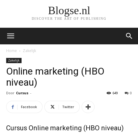
Blogse.nl
DISCOVER THE ART OF PUBLISHING
Home
Zakelijk
Zakelijk
Online marketing (HBO
niveau)
Door
Cursus
-
649
0
Facebook
Twitter
Cursus Online marketing (HBO niveau)