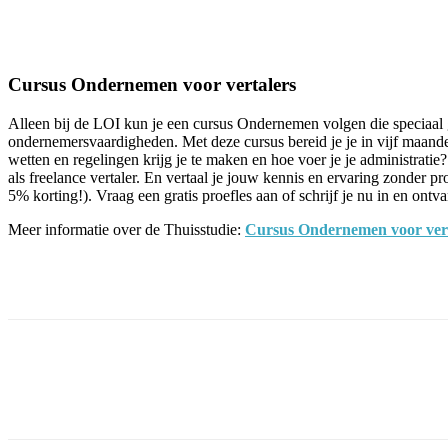
Facebook
Twitter
Pinterest
WhatsApp
Cursus Ondernemen voor vertalers
Alleen bij de LOI kun je een cursus Ondernemen volgen die speciaal ger
ondernemersvaardigheden. Met deze cursus bereid je je in vijf maanden
wetten en regelingen krijg je te maken en hoe voer je je administrati
als freelance vertaler. En vertaal je jouw kennis en ervaring zonder 
5% korting!). Vraag een gratis proefles aan of schrijf je nu in en ont
Meer informatie over de Thuisstudie:
Cursus Ondernemen voor vert
Facebook
Twitter
Pinterest
WhatsApp