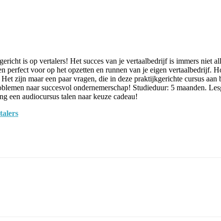
icht is op vertalers! Het succes van je vertaalbedrijf is immers niet al
 perfect voor op het opzetten en runnen van je eigen vertaalbedrijf. H
e? Het zijn maar een paar vragen, die in deze praktijkgerichte cursus a
problemen naar succesvol ondernemerschap! Studieduur: 5 maanden. Lesge
vang een audiocursus talen naar keuze cadeau!
alers