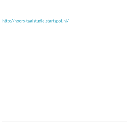
Facebook
Twitter
Pinterest
WhatsApp
http://noors-taalstudie.startspot.nl/