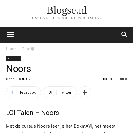
Blogse.nl
DISCOVER THE ART OF PUBLISHING
Home
Zakelijk
Zakelijk
Noors
Door
Cursus
-
589
0
Facebook
Twitter
LOI Talen – Noors
Met de cursus Noors leer je het BokmÃ¥l, het meest