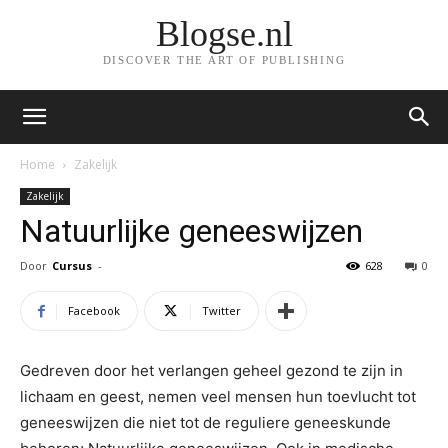
Blogse.nl
DISCOVER THE ART OF PUBLISHING
Home
Zakelijk
Zakelijk
Natuurlijke geneeswijzen
Door
Cursus
-
628
0
Facebook
Twitter
Gedreven door het verlangen geheel gezond te zijn in
lichaam en geest, nemen veel mensen hun toevlucht tot
geneeswijzen die niet tot de reguliere geneeskunde