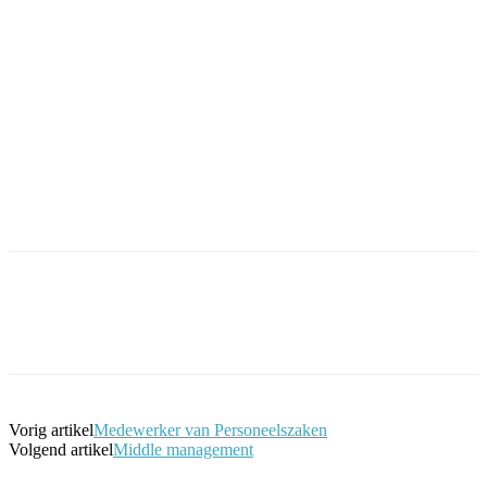
Facebook
Twitter
Pinterest
WhatsApp
Vorig artikel
Medewerker van Personeelszaken
Volgend artikel
Middle management