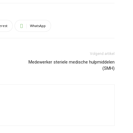
erest
WhatsApp
Volgend artikel
Medewerker steriele medische hulpmiddelen
(SMH)