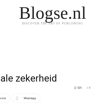
Blogse.nl
DISCOVER THE ART OF PUBLISHING
ale zekerheid
525
0
erest
WhatsApp