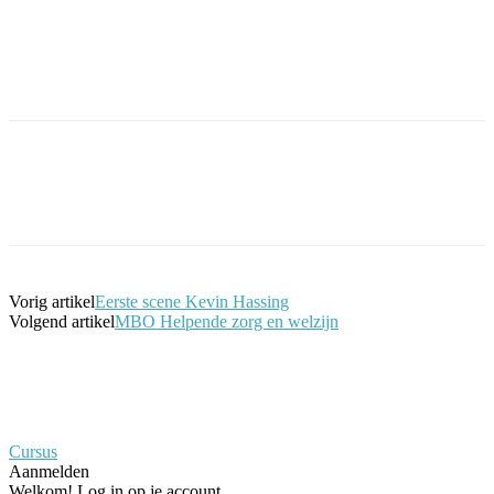
Facebook
Twitter
Pinterest
WhatsApp
Vorig artikel
Eerste scene Kevin Hassing
Volgend artikel
MBO Helpende zorg en welzijn
Cursus
Aanmelden
Welkom! Log in op je account