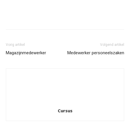
Facebook
Twitter
Pinterest
Wh
Vorig artikel
Volgend artikel
Magazijnmedewerker
Medewerker personeelszaken
Cursus