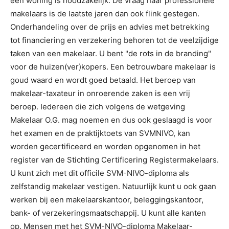
een woning is noodzakelijk. De vraag naar professionele
makelaars is de laatste jaren dan ook flink gestegen.
Onderhandeling over de prijs en advies met betrekking
tot financiering en verzekering behoren tot de veelzijdige
taken van een makelaar. U bent "de rots in de branding"
voor de huizen(ver)kopers. Een betrouwbare makelaar is
goud waard en wordt goed betaald. Het beroep van
makelaar-taxateur in onroerende zaken is een vrij
beroep. Iedereen die zich volgens de wetgeving
Makelaar O.G. mag noemen en dus ook geslaagd is voor
het examen en de praktijktoets van SVMNIVO, kan
worden gecertificeerd en worden opgenomen in het
register van de Stichting Certificering Registermakelaars.
U kunt zich met dit officile SVM-NIVO-diploma als
zelfstandig makelaar vestigen. Natuurlijk kunt u ook gaan
werken bij een makelaarskantoor, beleggingskantoor,
bank- of verzekeringsmaatschappij. U kunt alle kanten
op. Mensen met het SVM-NIVO-diploma Makelaar-