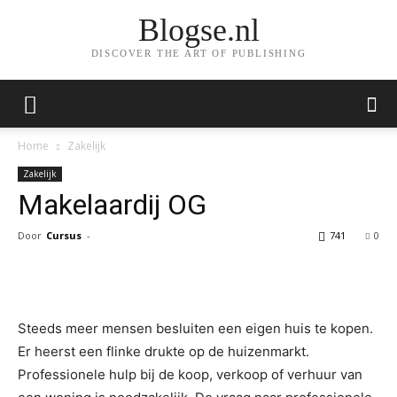
Blogse.nl
DISCOVER THE ART OF PUBLISHING
Home
Zakelijk
Zakelijk
Makelaardij OG
Door
Cursus
-
741
0
Facebook
Twitter
Pinterest
Wh
Steeds meer mensen besluiten een eigen huis te kopen.
Er heerst een flinke drukte op de huizenmarkt.
Professionele hulp bij de koop, verkoop of verhuur van