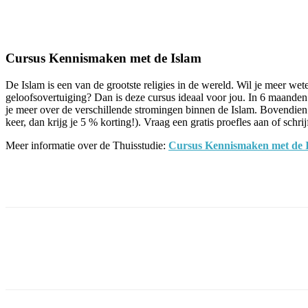
Facebook
Twitter
Pinterest
WhatsApp
Cursus Kennismaken met de Islam
De Islam is een van de grootste religies in de wereld. Wil je meer w
geloofsovertuiging? Dan is deze cursus ideaal voor jou. In 6 maanden l
je meer over de verschillende stromingen binnen de Islam. Bovendien 
keer, dan krijg je 5 % korting!). Vraag een gratis proefles aan of schr
Meer informatie over de Thuisstudie:
Cursus Kennismaken met de 
Facebook
Twitter
Pinterest
WhatsApp