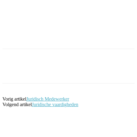
Facebook
Twitter
Pinterest
WhatsApp
Vorig artikel
Juridisch Medewerker
Volgend artikel
Juridische vaardigheden