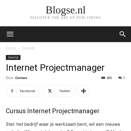
Blogse.nl
DISCOVER THE ART OF PUBLISHING
Home
Zakelijk
Zakelijk
Internet Projectmanager
Door
Cursus
-
600
0
Facebook
Twitter
Cursus Internet Projectmanager
Stel: het bedrijf waar je werkzaam bent, wil een nieuwe