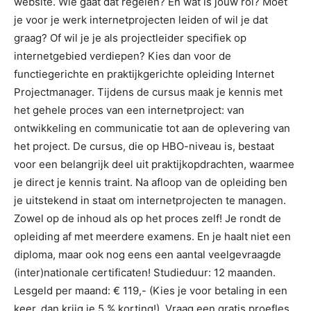
website. Wie gaat dat regelen? En wat is jouw rol? Moet
je voor je werk internetprojecten leiden of wil je dat
graag? Of wil je je als projectleider specifiek op
internetgebied verdiepen? Kies dan voor de
functiegerichte en praktijkgerichte opleiding Internet
Projectmanager. Tijdens de cursus maak je kennis met
het gehele proces van een internetproject: van
ontwikkeling en communicatie tot aan de oplevering van
het project. De cursus, die op HBO-niveau is, bestaat
voor een belangrijk deel uit praktijkopdrachten, waarmee
je direct je kennis traint. Na afloop van de opleiding ben
je uitstekend in staat om internetprojecten te managen.
Zowel op de inhoud als op het proces zelf! Je rondt de
opleiding af met meerdere examens. En je haalt niet een
diploma, maar ook nog eens een aantal veelgevraagde
(inter)nationale certificaten! Studieduur: 12 maanden.
Lesgeld per maand: € 119,- (Kies je voor betaling in een
keer, dan krijg je 5 % korting!). Vraag een gratis proefles