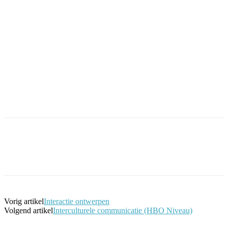
Facebook
Twitter
Pinterest
WhatsApp
Vorig artikel
Interactie ontwerpen
Volgend artikel
Interculturele communicatie (HBO Niveau)