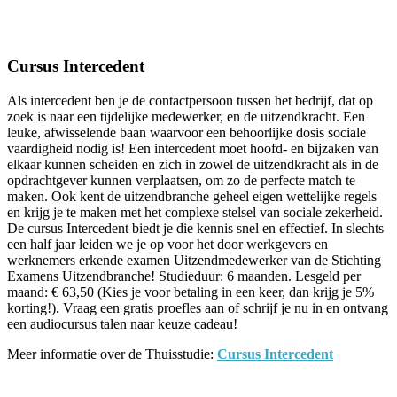
Facebook
Twitter
Pinterest
WhatsApp
Cursus Intercedent
Als intercedent ben je de contactpersoon tussen het bedrijf, dat op
zoek is naar een tijdelijke medewerker, en de uitzendkracht. Een
leuke, afwisselende baan waarvoor een behoorlijke dosis sociale
vaardigheid nodig is! Een intercedent moet hoofd- en bijzaken van
elkaar kunnen scheiden en zich in zowel de uitzendkracht als in de
opdrachtgever kunnen verplaatsen, om zo de perfecte match te
maken. Ook kent de uitzendbranche geheel eigen wettelijke regels
en krijg je te maken met het complexe stelsel van sociale zekerheid.
De cursus Intercedent biedt je die kennis snel en effectief. In slechts
een half jaar leiden we je op voor het door werkgevers en
werknemers erkende examen Uitzendmedewerker van de Stichting
Examens Uitzendbranche! Studieduur: 6 maanden. Lesgeld per
maand: € 63,50 (Kies je voor betaling in een keer, dan krijg je 5%
korting!). Vraag een gratis proefles aan of schrijf je nu in en ontvang
een audiocursus talen naar keuze cadeau!
Meer informatie over de Thuisstudie:
Cursus Intercedent