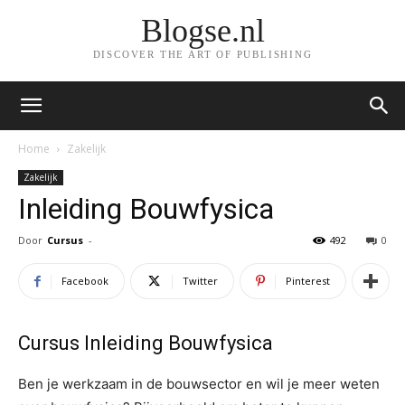
Blogse.nl
DISCOVER THE ART OF PUBLISHING
Home
Zakelijk
Zakelijk
Inleiding Bouwfysica
Door
Cursus
-
492
0
Facebook
Twitter
Pinterest
Cursus Inleiding Bouwfysica
Ben je werkzaam in de bouwsector en wil je meer weten