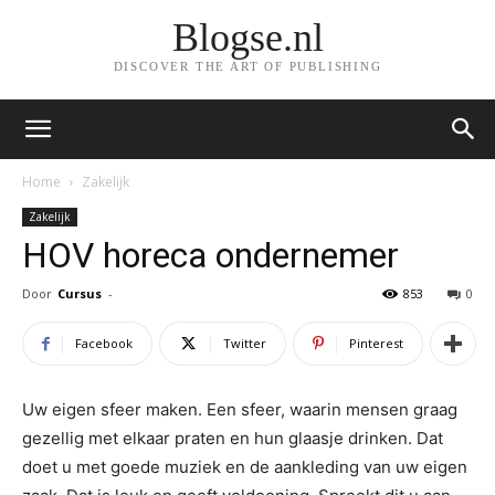
Blogse.nl
DISCOVER THE ART OF PUBLISHING
Home
Zakelijk
Zakelijk
HOV horeca ondernemer
Door
Cursus
-
853
0
Facebook
Twitter
Pinterest
Uw eigen sfeer maken. Een sfeer, waarin mensen graag
gezellig met elkaar praten en hun glaasje drinken. Dat
doet u met goede muziek en de aankleding van uw eigen