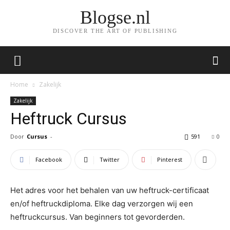
Blogse.nl
DISCOVER THE ART OF PUBLISHING
Home
Zakelijk
Zakelijk
Heftruck Cursus
Door
Cursus
-
591
0
Facebook
Twitter
Pinterest
Het adres voor het behalen van uw heftruck-certificaat
en/of heftruckdiploma. Elke dag verzorgen wij een
heftruckcursus. Van beginners tot gevorderden.