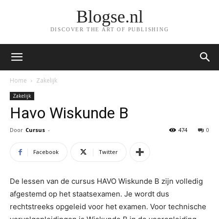
Blogse.nl
DISCOVER THE ART OF PUBLISHING
Home
Zakelijk
Zakelijk
Havo Wiskunde B
Door
Cursus
-
474
0
Facebook
Twitter
De lessen van de cursus HAVO Wiskunde B zijn volledig
afgestemd op het staatsexamen. Je wordt dus
rechtstreeks opgeleid voor het examen. Voor technische