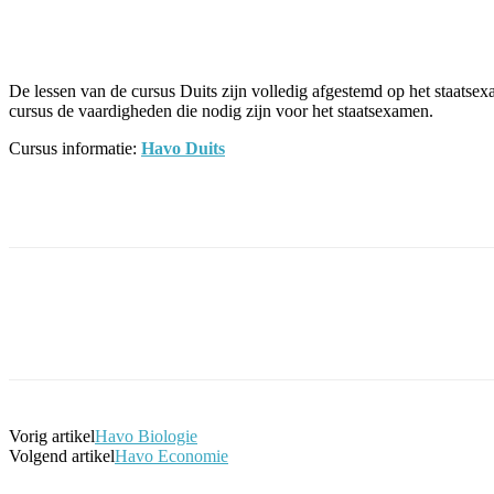
Facebook
Twitter
Pinterest
WhatsApp
De lessen van de cursus Duits zijn volledig afgestemd op het staatse
cursus de vaardigheden die nodig zijn voor het staatsexamen.
Cursus informatie:
Havo Duits
Facebook
Twitter
Pinterest
WhatsApp
Vorig artikel
Havo Biologie
Volgend artikel
Havo Economie