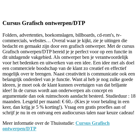
Facebook
Twitter
Pinterest
WhatsApp
Cursus Grafisch ontwerpen/DTP
Folders, advertenties, boekomslagen, billboards, cd-rom's, tv-
commercials, websites… Overal waar je kijkt, zie je uitingen die
bedacht en gemaakt zijn door een grafisch ontwerper. Met de cursus
Grafisch ontwerpen/DTP bereid je je perfect voor op een functie in
dit uitdagende vakgebied. Als ontwerper ben je verantwoordelijk
voor het bedenken en uitwerken van een idee. Een idee met als doel
een commerciele boodschap van de klant zo creatief en effectief
mogelijk over te brengen. Naast creativiteit is communicatie ook een
belangrijk onderdeel van je functie. Want al heb je nog zulke goede
ideeen, je moet ook de klant kunnen overtuigen van dat briljante
idee! In de cursus wordt aan onderwerpen als concept en
argumentatie dan ook ruimschoots aandacht besteed. Studieduur : 18
maanden. Lesgeld per maand: € 60,- (Kies je voor betaling in een
keer, dan krijg je 5 % korting!). Vraag een gratis proefles aan of
schrijf je nu in en ontvang een audiocursus talen naar keuze cadeau!
Meer informatie over de Thuisstudie:
Cursus Grafisch
ontwerpen/DTP