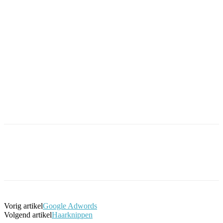
Facebook
Twitter
Pinterest
WhatsApp
Vorig artikel
Google Adwords
Volgend artikel
Haarknippen