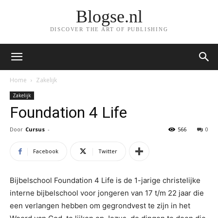
Blogse.nl
DISCOVER THE ART OF PUBLISHING
Home
Zakelijk
Zakelijk
Foundation 4 Life
Door
Cursus
-
566
0
Facebook
Twitter
Bijbelschool Foundation 4 Life is de 1-jarige christelijke
interne bijbelschool voor jongeren van 17 t/m 22 jaar die
een verlangen hebben om gegrondvest te zijn in het