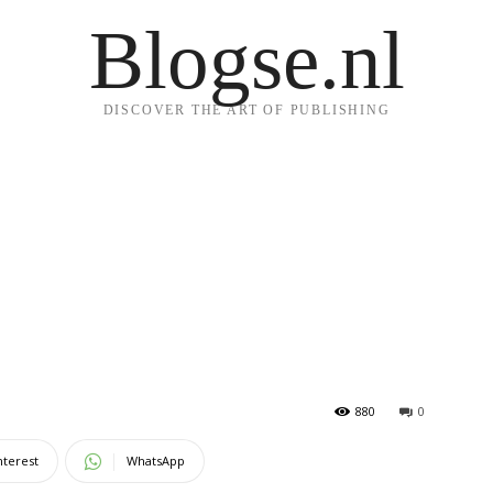
Blogse.nl
DISCOVER THE ART OF PUBLISHING
880
0
nterest
WhatsApp