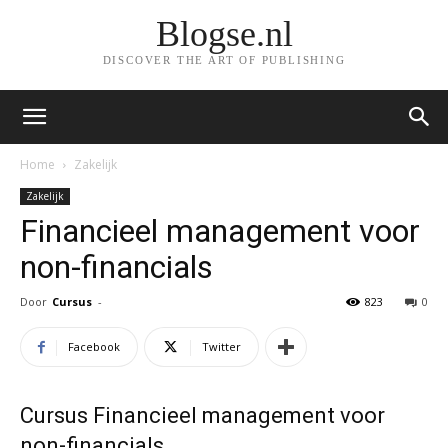
Blogse.nl
DISCOVER THE ART OF PUBLISHING
Home
Zakelijk
Zakelijk
Financieel management voor
non-financials
Door
Cursus
-
823
0
Facebook
Twitter
Cursus Financieel management voor
non-financials